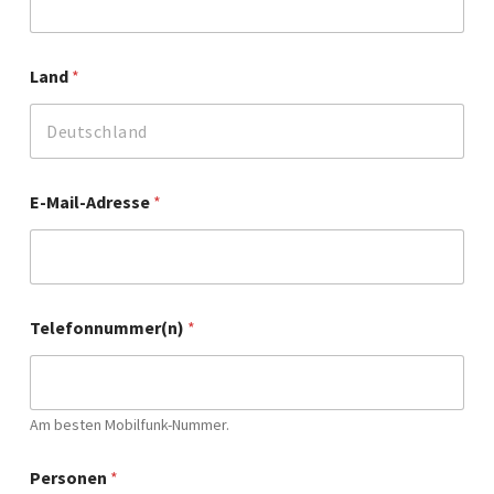
Land
*
E-Mail-Adresse
*
*
Telefonnummer(n)
*
V
o
r
n
a
Am besten Mobilfunk-Nummer.
m
e
Personen
*
*