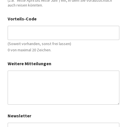
(z.B. "Mitte April bis Mitte Juni") ein, in dem Sie voraussichtlich
auch reisen könnten.
Vorteils-Code
(Soweit vorhanden, sonst frei lassen)
0 von maximal 20 Zeichen.
Weitere Mitteilungen
Newsletter