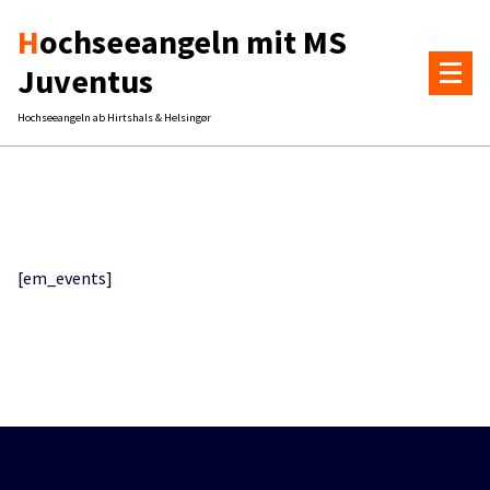
Zum
Hochseeangeln mit MS
Inhalt
springen
Juventus
Hochseeangeln ab Hirtshals & Helsingør
[em_events]