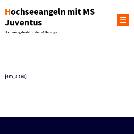
Zum
Hochseeangeln mit MS
Inhalt
springen
Juventus
Hochseeangeln ab Hirtshals & Helsingør
[em_sites]