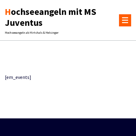
Zum
Hochseeangeln mit MS
Inhalt
springen
Juventus
Hochseeangeln ab Hirtshals & Helsingør
[em_events]