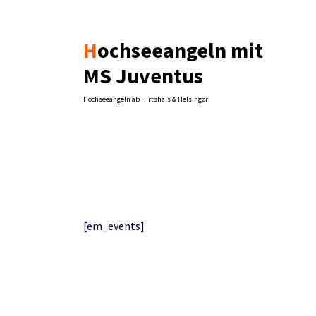
Zum
Inhalt
springen
Hochseeangeln mit
MS Juventus
Hochseeangeln ab Hirtshals & Helsingør
[em_events]