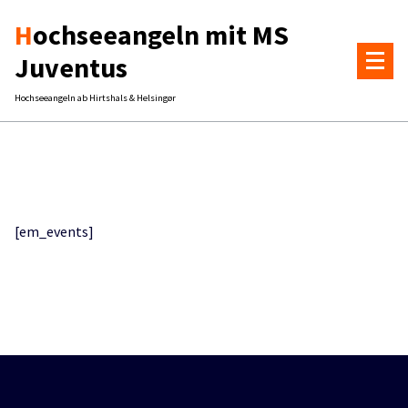
Zum
Hochseeangeln mit MS
Inhalt
springen
Juventus
Hochseeangeln ab Hirtshals & Helsingør
[em_events]