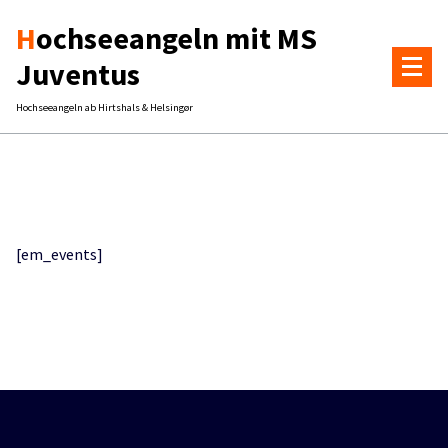
Zum
Hochseeangeln mit MS
Inhalt
springen
Juventus
Hochseeangeln ab Hirtshals & Helsingør
[em_events]