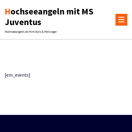
Zum
Hochseeangeln mit MS
Inhalt
springen
Juventus
Hochseeangeln ab Hirtshals & Helsingør
[em_events]