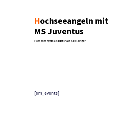
Zum
Inhalt
springen
Hochseeangeln mit
MS Juventus
Hochseeangeln ab Hirtshals & Helsingør
[em_events]