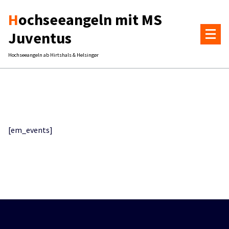
Zum
Hochseeangeln mit MS
Inhalt
springen
Juventus
Hochseeangeln ab Hirtshals & Helsingør
[em_events]