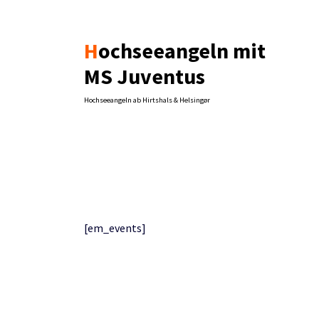
Zum
Inhalt
springen
Hochseeangeln mit
MS Juventus
Hochseeangeln ab Hirtshals & Helsingør
[em_events]