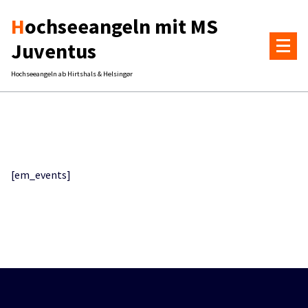
Zum
Hochseeangeln mit MS
Inhalt
springen
Juventus
Hochseeangeln ab Hirtshals & Helsingør
[em_events]