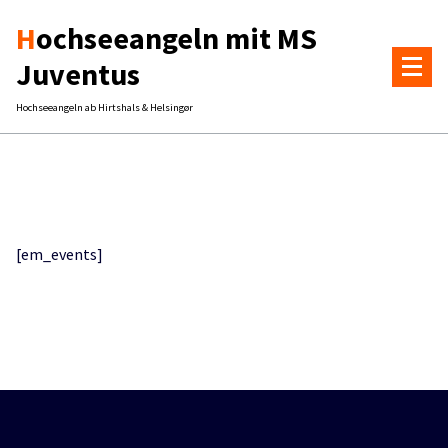
Zum
Hochseeangeln mit MS
Inhalt
springen
Juventus
Hochseeangeln ab Hirtshals & Helsingør
[em_events]