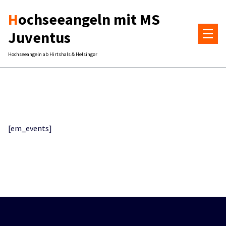
Zum
Hochseeangeln mit MS
Inhalt
springen
Juventus
Hochseeangeln ab Hirtshals & Helsingør
[em_events]