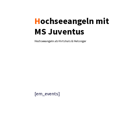
Zum
Inhalt
springen
Hochseeangeln mit
MS Juventus
Hochseeangeln ab Hirtshals & Helsingør
[em_events]