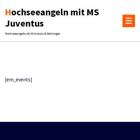
Zum
Hochseeangeln mit MS
Inhalt
springen
Juventus
Hochseeangeln ab Hirtshals & Helsingør
[em_events]