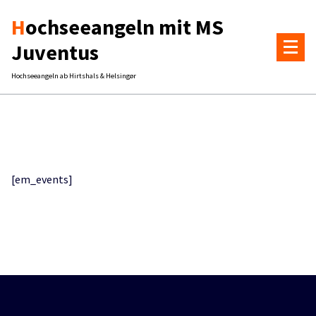
Zum
Hochseeangeln mit MS
Inhalt
springen
Juventus
Hochseeangeln ab Hirtshals & Helsingør
[em_events]