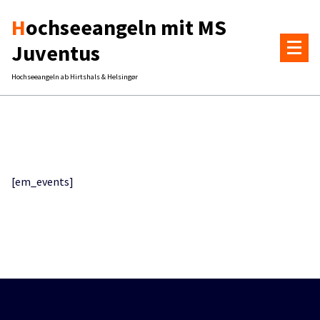
Zum
Hochseeangeln mit MS
Inhalt
springen
Juventus
Hochseeangeln ab Hirtshals & Helsingør
[em_events]