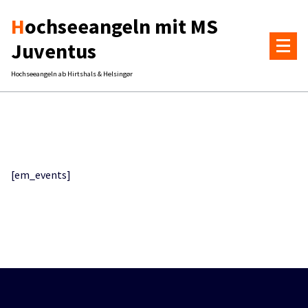
Zum
Hochseeangeln mit MS
Inhalt
springen
Juventus
Hochseeangeln ab Hirtshals & Helsingør
[em_events]